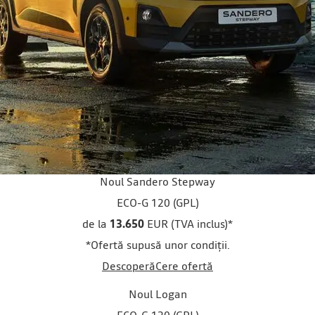
Noul Sandero Stepway
ECO-G 120 (GPL)
de la
13.650
EUR (TVA inclus)
*
*Ofertă supusă unor condiții.
Descoperă
Cere ofertă
Noul Logan