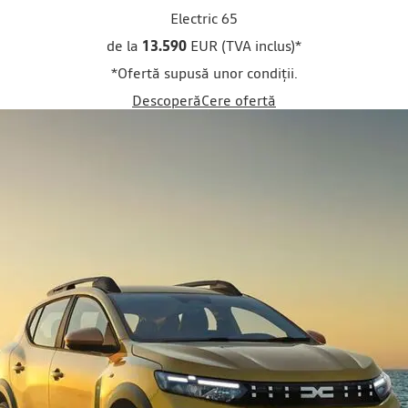
Electric 65
de la
13.590
EUR (TVA inclus)
*
*Ofertă supusă unor condiții.
Descoperă
Cere ofertă