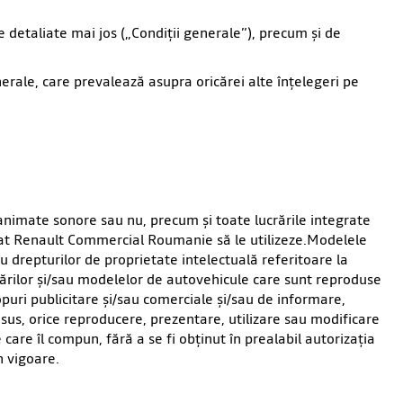
e detaliate mai jos („Condiţii generale”), precum şi de
enerale, care prevalează asupra oricărei alte înţelegeri pe
e animate sonore sau nu, precum şi toate lucrările integrate
at Renault Commercial Roumanie să le utilizeze.Modelele
au drepturilor de proprietate intelectuală referitoare la
crărilor şi/sau modelelor de autovehicule care sunt reproduse
copuri publicitare şi/sau comerciale şi/sau de informare,
i sus, orice reproducere, prezentare, utilizare sau modificare
 care îl compun, fără a se fi obţinut în prealabil autorizaţia
n vigoare.