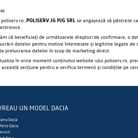
ale
poliserv.ro ,
POLISERV JG PJG SRL
se angajează să păstreze car
ectronice.
măm că beneficiaţi de următoarele drepturi:de confirmare, o dat
crării datelor pentru motive întemeiate şi legitime legate de s
 la prelucrarea datelor în scop de marketing direct.
tualiza în orice moment conţinutul website-ului poliserv.ro, prec
 această secţiune pentru a verifica termenii şi condiţiile pe care
VREAU UN MODEL DACIA
ama Dacia
ferte Dacia
ervicii