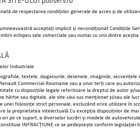
 SITE-ULUI poliserv.ro
ată de respectarea condiţiilor generale de acces şi de utilizar
ţi, dumneavoastră acceptaţi implicit şi necondiţionat Condiţiile G
embrii echipeu sale comerciale sau numai cu unii dintre aceştia.
ALĂ
elor Industriale
tografiile, textele, sloganurile, desenele, imaginile, secvenţel
Renault Commercial Roumanie sau a unor terţi care au autoriz
itate cu dispoziţiile legale referitoare la dreptul de autor şi/s
e hârtie sau digitale, ale site-ului sus menţionat şi/sau ale lu
e unei folosinţe strict personale, excluzând orice utilizare în s
oare la proprietatea intelectuală.Cu excepţia dispoziţiilor de ma
u ori pe ce suport, a diverselor lucrări şi modele de autovehicule
 constituie INFRACŢIUNE ce se pedepseşte conform legislaţiei î