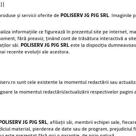
II
oduse şi servicii oferite de
POLISERV JG PJG SRL
. Imaginile 
liza informaţiile ce figurează în prezentul site pe internet, mai 
oment, fără preaviz, ţinând cont de trăsătura interactivă a site
ţilor săi.
POLISERV JG PJG SRL
este la dispoziţia dumneavoastr
ai recente evoluţii ale acestora.
serv.ro sunt cele existente la momentul redactării sau actualizări
igoare la momentul redactării/actualizării respectivelor pagini al
POLISERV JG PJG SRL
, afiliaţii săi, membrii echipei sale, fiec
diciul material, pierderea de date sau de program, prejudiciul fi
lui este prezentat fără nici o garanţie, de nicio natură.