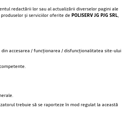
ntul redactării lor sau al actualizării diverselor pagini ale
 produselor şi serviciilor oferite de
POLISERV JG PJG SRL
,
 din accesarea / funcţionarea / disfuncţionalitatea site-ului
e competente.
nerale.
ilizatorul trebuie să se raporteze în mod regulat la această