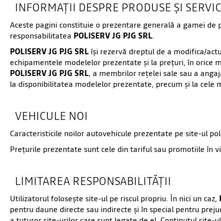
INFORMAȚII DESPRE PRODUSE ȘI SERVIC
Aceste pagini constituie o prezentare generală a gamei de pr
responsabilitatea
POLISERV JG PJG SRL
.
POLISERV JG PJG SRL
îşi rezervă dreptul de a modifica/actua
echipamentele modelelor prezentate şi la preţuri, în orice m
POLISERV JG PJG SRL
, a membrilor reţelei sale sau a angaja
la disponibilitatea modelelor prezentate, precum şi la cele m
VEHICULE NOI
Caracteristicile noilor autovehicule prezentate pe site-ul poli
Preţurile prezentate sunt cele din tariful sau promotiile în v
LIMITAREA RESPONSABILITĂȚII
Utilizatorul foloseşte site-ul pe riscul propriu. În nici un caz,
pentru daune directe sau indirecte şi în special pentru preju
a tuturor site-urilor care sunt legate de el. Conţinutul site-u