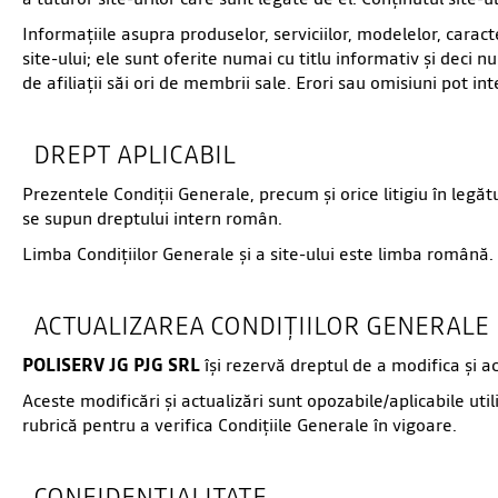
Informaţiile asupra produselor, serviciilor, modelelor, caracte
site-ului; ele sunt oferite numai cu titlu informativ şi deci n
de afiliaţii săi ori de membrii sale. Erori sau omisiuni pot int
DREPT APLICABIL
Prezentele Condiţii Generale, precum şi orice litigiu în legă
se supun dreptului intern român.
Limba Condiţiilor Generale şi a site-ului este limba română.
ACTUALIZAREA CONDIȚIILOR GENERALE
POLISERV JG PJG SRL
îşi rezervă dreptul de a modifica şi a
Aceste modificări şi actualizări sunt opozabile/aplicabile uti
rubrică pentru a verifica Condiţiile Generale în vigoare.
CONFIDENȚIALITATE