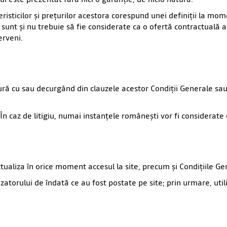
risticilor şi preţurilor acestora corespund unei definiţii la mome
u sunt şi nu trebuie să fie considerate ca o ofertă contractuală a
erveni.
tură cu sau decurgând din clauzele acestor Condiţii Generale sau
 În caz de litigiu, numai instanţele româneşti vor fi considerat
ctualiza în orice moment accesul la site, precum şi Condiţiile Ge
lizatorului de îndată ce au fost postate pe site; prin urmare, ut