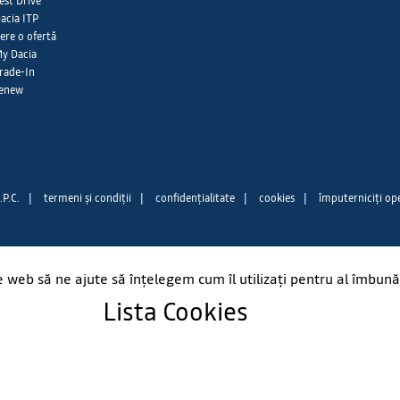
est Drive
acia ITP
ere o ofertă
y Dacia
rade-In
enew
.P.C.
|
termeni și condiții
|
confidențialitate
|
cookies
|
împuterniciți op
e web să ne ajute să înțelegem cum îl utilizați pentru al îmbunătă
Lista Cookies