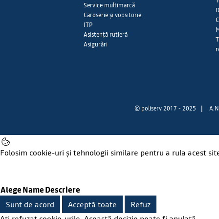
T
Service multimarcă
D
Caroserie și vopsitorie
C
ITP
M
Asistență rutieră
T
Asigurări
r
© poliserv 2017 - 2025
|
A.N
Folosim cookie-uri și tehnologii similare pentru a rula acest sit
Alege
Name
Descriere
Sunt de acord
Acceptă toate
Refuz
Ați refuzat cookie-urile. Această decizie poate fi anulată.