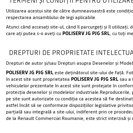
TERMENI ȘI CONDIȚII PENTRU UTILIZAREA
Utilizarea acestui site de către dumneavoastră este condiţion
respectarea ansamblului de legi aplicabile.
Atunci când accesaţi site-ul, când îl parcurgeţi şi îl utiliza
care aţi putea s-o aveţi cu
POLISERV JG PJG SRL
, cu toţi m
DREPTURI DE PROPRIETATE INTELECTU
Drepturi de autor şi/sau Drepturi asupra Desenelor şi Model
POLISERV JG PJG SRL
este deţinătorul site-ului de faţă. Fo
în acest site sunt proprietatea
POLISERV JG PJG SRL
sau a 
vehiculelor prezentate în acest site sunt protejate în conform
protecţia desenelor şi modelelor industriale.Reproducerile, p
pe site sunt autorizate cu condiţia ca acestea să fie destinat
astfel încât să se conformeze dispoziţiilor legislative privit
parţială sau integrală a site-ului, indiferent prin ce procede
de la Renault Commercial Roumanie, este strict interzisă şi