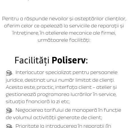
Pentru a răspunde nevoilor şi asteptărilor clienţilor,
oferim celor ce apelează la serviciile de reparaţii şi
întreţinere, în atelierele mecanice ale firmei,
următoarele facilităţi:
Facilităţi
Poliserv
:
Interlocutor specializat pentru persoanele
juridice, destinat unui număr limitat de clienţi.
Acesta este, practic, interfaţa client – atelier şi
gestionează programarea lucrărilor în service,
situaţia fnanciară la zi etc;
Negocierea tarifului de manoperă în funcţie
de volumul activităţii generate de client;
Prioritate la introducerea în reparaţii (în