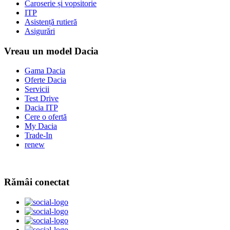
Caroserie și vopsitorie
ITP
Asistență rutieră
Asigurări
Vreau un model Dacia
Gama Dacia
Oferte Dacia
Servicii
Test Drive
Dacia ITP
Cere o ofertă
My Dacia
Trade-In
renew
Rămâi conectat