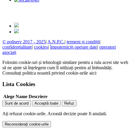
© poliserv 2017 - 2025
|
A.N.P.C.
|
termeni și condiții
|
confidențialitate
|
cookies
|
împuterniciți operare date
|
operatori
asociați
Folosim cookie-uri și tehnologii similare pentru a rula acest site web
să ne ajute să înțelegem cum îl utilizați pentru al îmbunătăți.
Consultați politica noastră privind cookie-urile aici:
Lista Cookies
Alege
Name
Descriere
Sunt de acord
Acceptă toate
Refuz
Ați refuzat cookie-urile. Această decizie poate fi anulată.
Reconsiderați cookie-urile