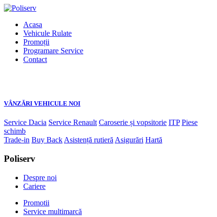
Acasa
Vehicule Rulate
Promoții
Programare Service
Contact
VÂNZĂRI VEHICULE NOI
Service Dacia
Service Renault
Caroserie și vopsitorie
ITP
Piese
schimb
Trade-in
Buy Back
Asistență rutieră
Asigurări
Hartă
Poliserv
Despre noi
Cariere
Promotii
Service multimarcă